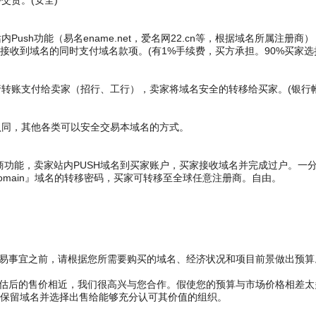
货。(安全)
ush功能（易名ename.net，爱名网22.cn等，根据域名所属注册
接收到域名的同时支付域名款项。(有1%手续费，买方承担。90%买家选
账支付给卖家（招行、工行），卖家将域名安全的转移给买家。(银行帐
同，其他各类可以安全交易本域名的方式。
商功能，卖家站内PUSH域名到买家账户，买家接收域名并完成过户。一
main』域名的转移密码，买家可转移至全球任意注册商。自由。
交易事宜之前，请根据您所需要购买的域名、经济状况和项目前景做出预算
评估后的售价相近，我们很高兴与您合作。假使您的预算与市场价格相差
保留域名并选择出售给能够充分认可其价值的组织。