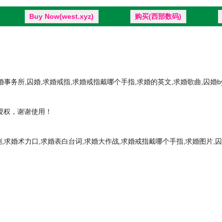
Buy Now(west.xyz)
购买(西部数码)
婚事务所,囚婚,求婚戒指,求婚戒指戴哪个手指,求婚的英文,求婚歌曲,囚婚
11授权，谢谢使用！
,求婚术力口,求婚表白台词,求婚大作战,求婚戒指戴哪个手指,求婚图片,囚