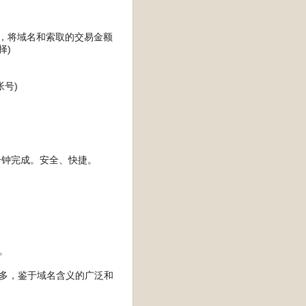
商），将域名和索取的交易金额
择)
号)
分钟完成。安全、快捷。
。
太多，鉴于域名含义的广泛和